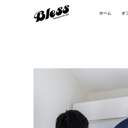
コ
ナ
ン
ビ
ホーム
オ
テ
ゲ
ン
ー
ツ
シ
へ
ョ
ス
ン
キ
に
ッ
移
プ
動